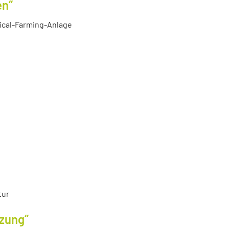
en“
tical-Farming-Anlage
tur
tzung“