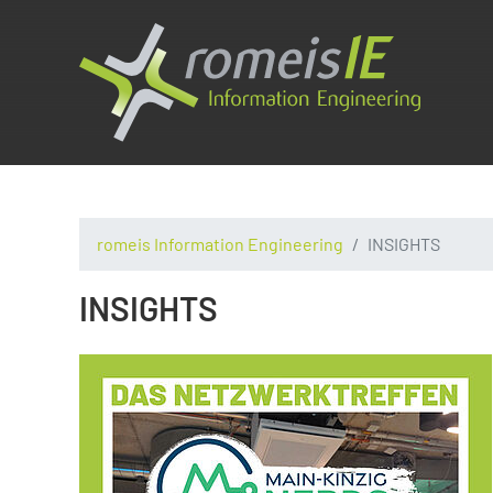
romeis Information Engineering
INSIGHTS
INSIGHTS