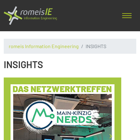
romeis Information Engineering
INSIGHTS
INSIGHTS