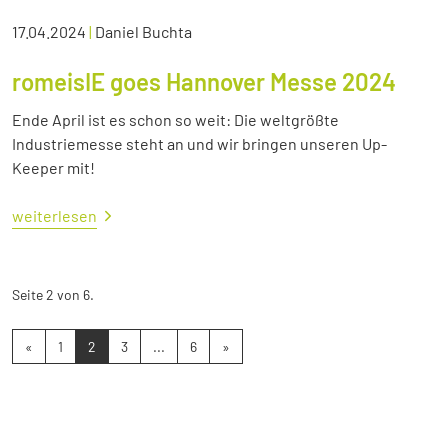
17.04.2024
|
Daniel Buchta
romeisIE goes Hannover Messe 2024
Ende April ist es schon so weit: Die weltgrößte
Industriemesse steht an und wir bringen unseren Up-
Keeper mit!
weiterlesen
Seite 2 von 6.
«
1
2
3
...
6
»