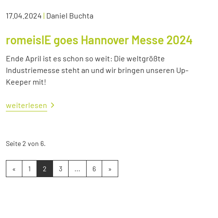
17.04.2024
|
Daniel Buchta
romeisIE goes Hannover Messe 2024
Ende April ist es schon so weit: Die weltgrößte
Industriemesse steht an und wir bringen unseren Up-
Keeper mit!
weiterlesen
Seite 2 von 6.
«
1
2
3
...
6
»