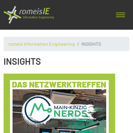
romeis Information Engineering
INSIGHTS
INSIGHTS