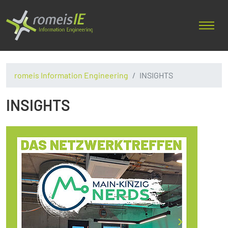
romeis Information Engineering
INSIGHTS
INSIGHTS