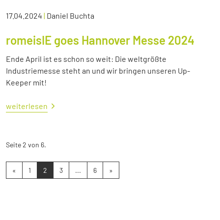
17.04.2024
|
Daniel Buchta
romeisIE goes Hannover Messe 2024
Ende April ist es schon so weit: Die weltgrößte
Industriemesse steht an und wir bringen unseren Up-
Keeper mit!
weiterlesen
Seite 2 von 6.
«
1
2
3
...
6
»