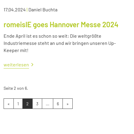
17.04.2024
|
Daniel Buchta
romeisIE goes Hannover Messe 2024
Ende April ist es schon so weit: Die weltgrößte
Industriemesse steht an und wir bringen unseren Up-
Keeper mit!
weiterlesen
Seite 2 von 6.
«
1
2
3
...
6
»