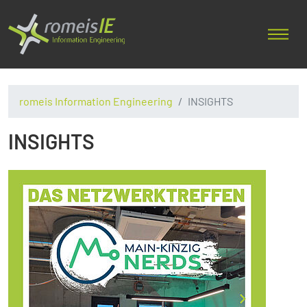
romeis Information Engineering
INSIGHTS
INSIGHTS