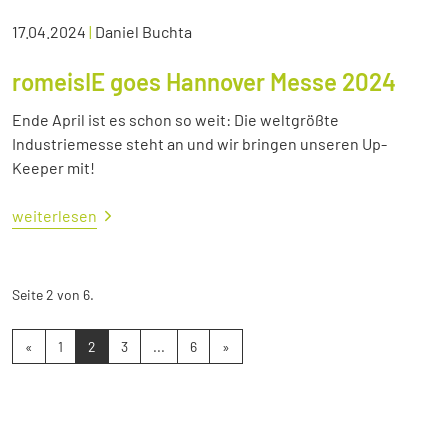
17.04.2024
|
Daniel Buchta
romeisIE goes Hannover Messe 2024
Ende April ist es schon so weit: Die weltgrößte
Industriemesse steht an und wir bringen unseren Up-
Keeper mit!
weiterlesen
Seite 2 von 6.
«
1
2
3
...
6
»