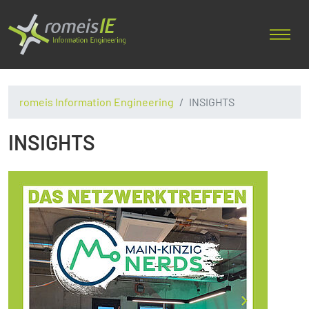
romeis Information Engineering
INSIGHTS
INSIGHTS