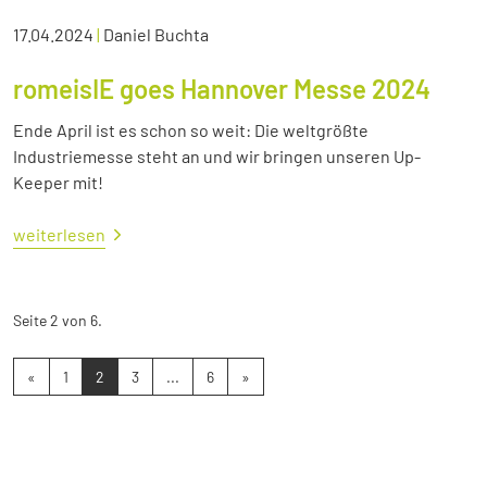
17.04.2024
|
Daniel Buchta
romeisIE goes Hannover Messe 2024
Ende April ist es schon so weit: Die weltgrößte
Industriemesse steht an und wir bringen unseren Up-
Keeper mit!
weiterlesen
Seite 2 von 6.
«
1
2
3
...
6
»