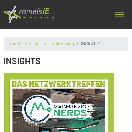
romeis Information Engineering
INSIGHTS
INSIGHTS