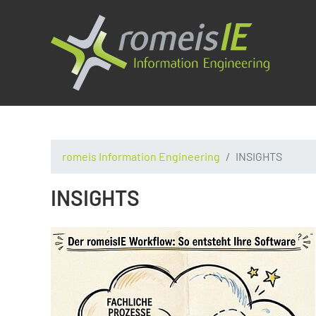
romeis Information Engineering
INSIGHTS
INSIGHTS