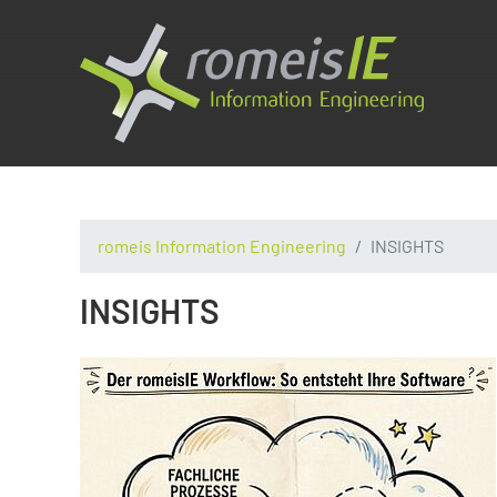
romeis Information Engineering
INSIGHTS
INSIGHTS