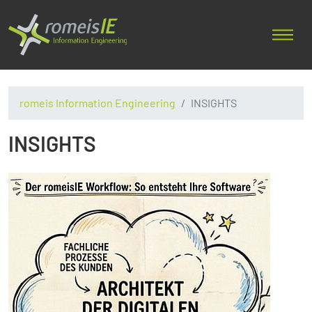
romeis Information Engineering
INSIGHTS
INSIGHTS