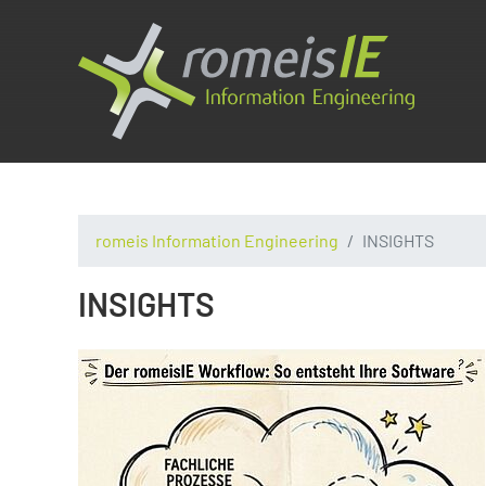
romeis Information Engineering
INSIGHTS
INSIGHTS