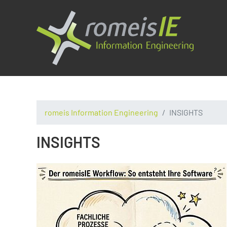
romeis Information Engineering
INSIGHTS
INSIGHTS