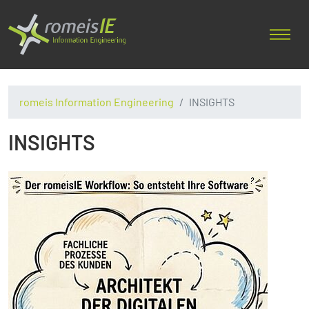
romeis Information Engineering
INSIGHTS
INSIGHTS