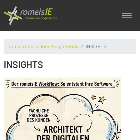
romeis Information Engineering
INSIGHTS
INSIGHTS