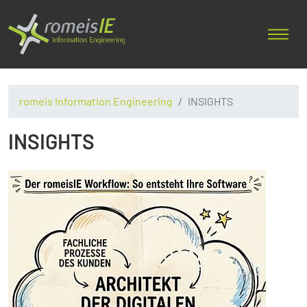
romeis Information Engineering
INSIGHTS
INSIGHTS