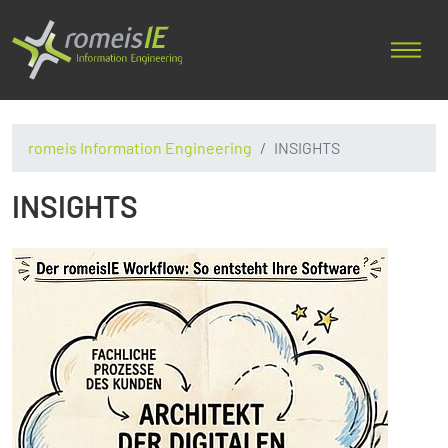
romeis Information Engineering
INSIGHTS
INSIGHTS