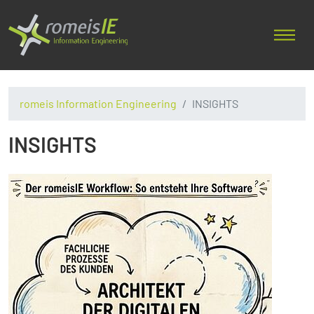
romeis Information Engineering
INSIGHTS
INSIGHTS