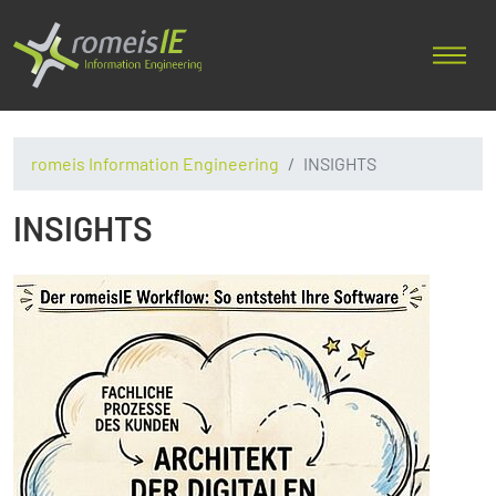
romeis Information Engineering
INSIGHTS
INSIGHTS