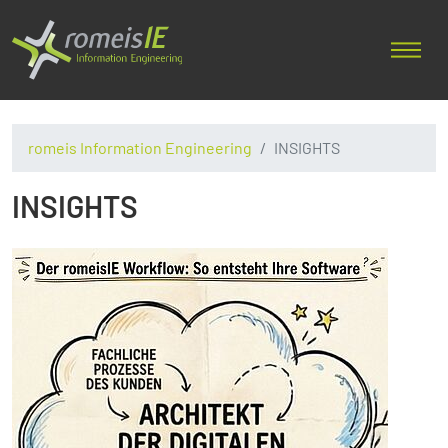
romeis Information Engineering
INSIGHTS
INSIGHTS