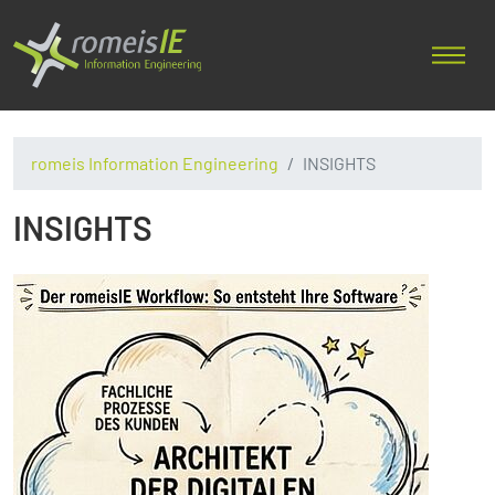
romeis Information Engineering
INSIGHTS
INSIGHTS