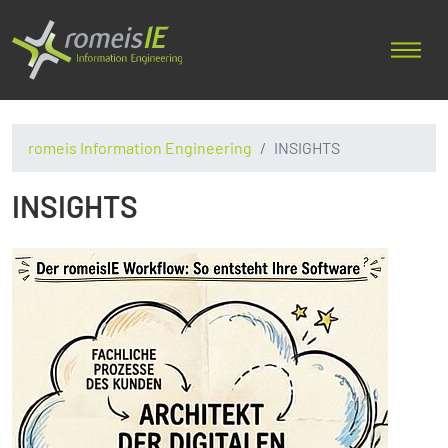
romeis Information Engineering
INSIGHTS
INSIGHTS