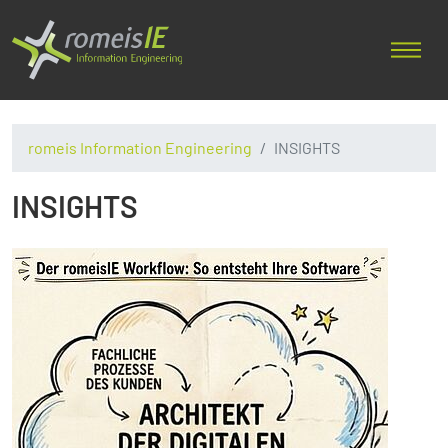
romeis Information Engineering
INSIGHTS
INSIGHTS