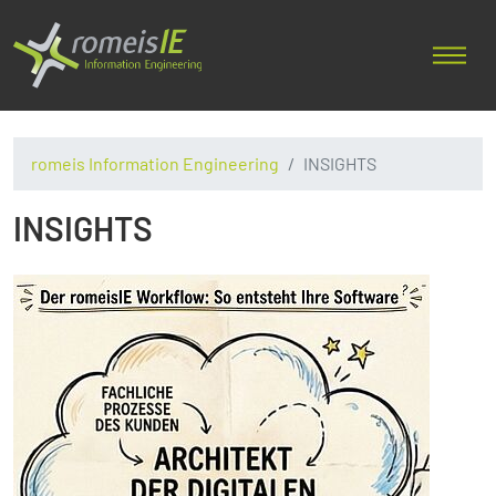
romeis Information Engineering
INSIGHTS
INSIGHTS