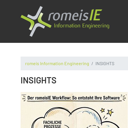
romeis Information Engineering
INSIGHTS
INSIGHTS