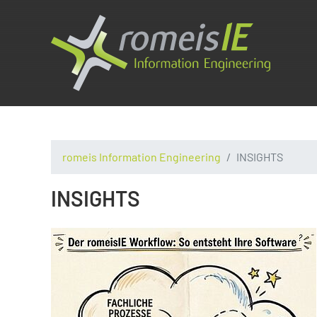
romeis Information Engineering
INSIGHTS
INSIGHTS