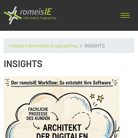
romeis Information Engineering
INSIGHTS
INSIGHTS