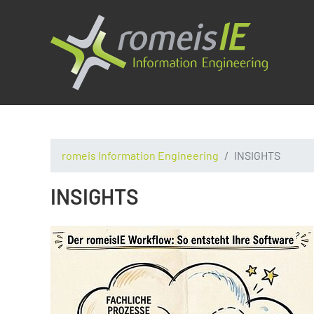
romeis Information Engineering
INSIGHTS
INSIGHTS