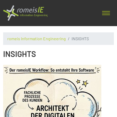
romeis Information Engineering
INSIGHTS
INSIGHTS