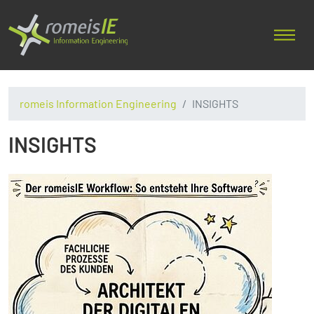
romeis Information Engineering
INSIGHTS
INSIGHTS