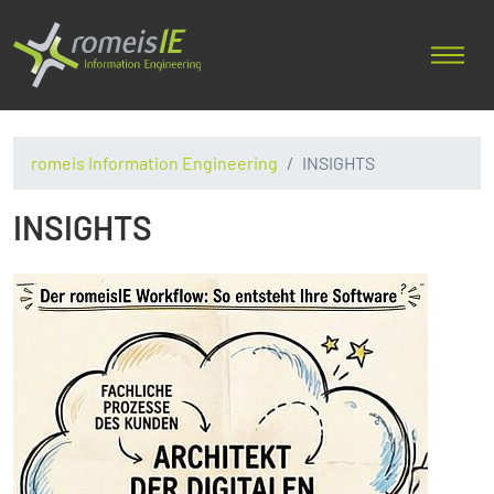
romeis Information Engineering
INSIGHTS
INSIGHTS