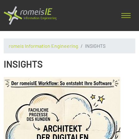
romeis Information Engineering
INSIGHTS
INSIGHTS