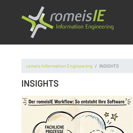
romeis Information Engineering
INSIGHTS
INSIGHTS