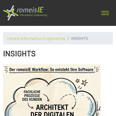
romeis Information Engineering
INSIGHTS
INSIGHTS