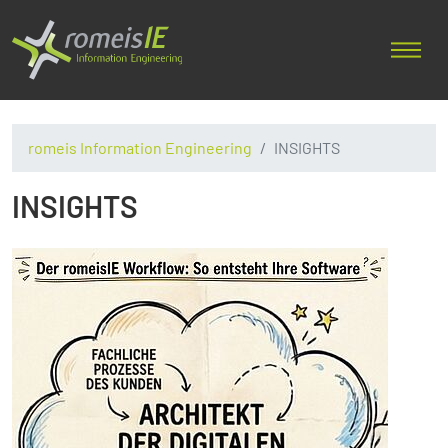
romeis Information Engineering
INSIGHTS
INSIGHTS