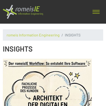
romeis Information Engineering
INSIGHTS
INSIGHTS