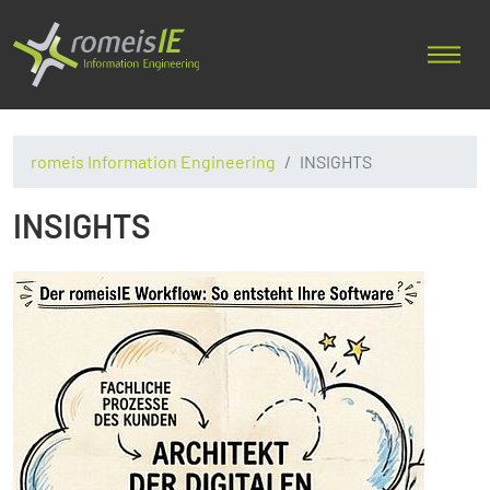
romeis Information Engineering
INSIGHTS
INSIGHTS