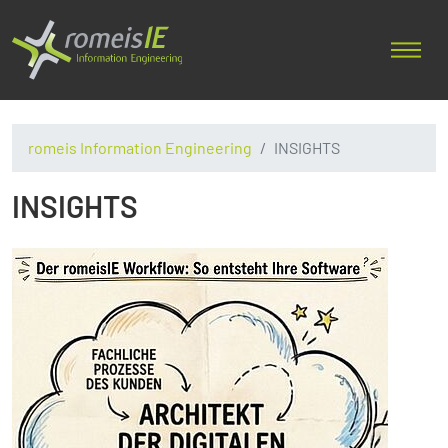
romeis Information Engineering
INSIGHTS
INSIGHTS