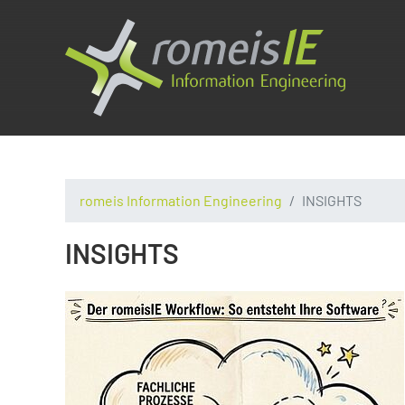
romeis Information Engineering
INSIGHTS
INSIGHTS