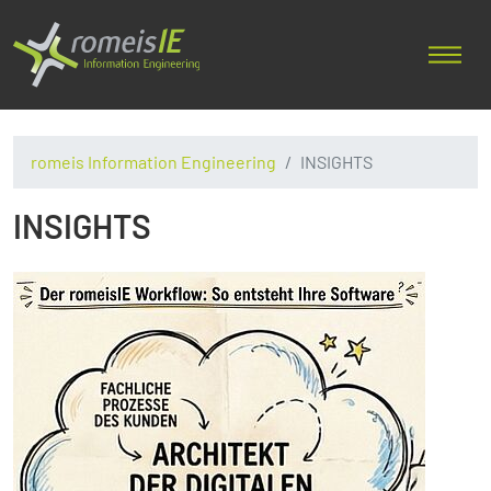
romeis Information Engineering
INSIGHTS
INSIGHTS