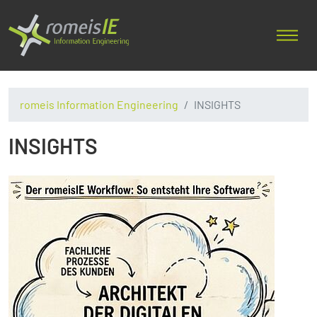
romeis Information Engineering
INSIGHTS
INSIGHTS