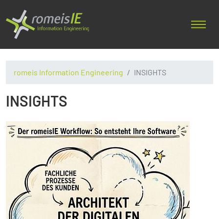
romeis Information Engineering
INSIGHTS
INSIGHTS