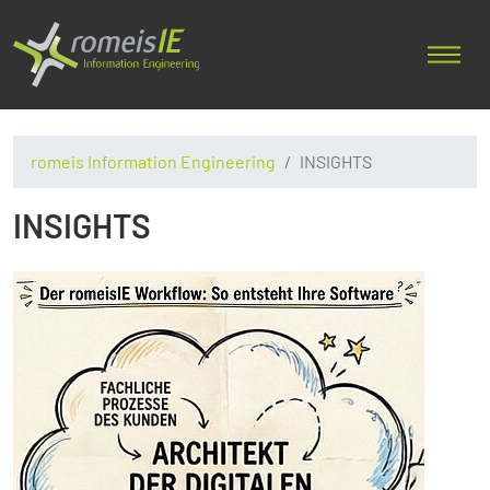
romeis Information Engineering
INSIGHTS
INSIGHTS