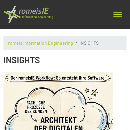
romeis Information Engineering
INSIGHTS
INSIGHTS