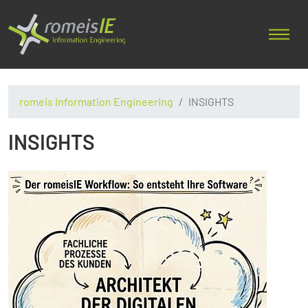
romeis Information Engineering
INSIGHTS
INSIGHTS