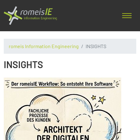
romeis Information Engineering
INSIGHTS
INSIGHTS