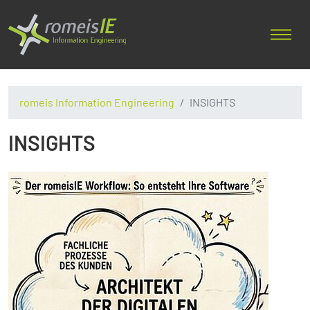
romeis Information Engineering
INSIGHTS
INSIGHTS