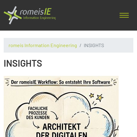
romeis Information Engineering
INSIGHTS
INSIGHTS