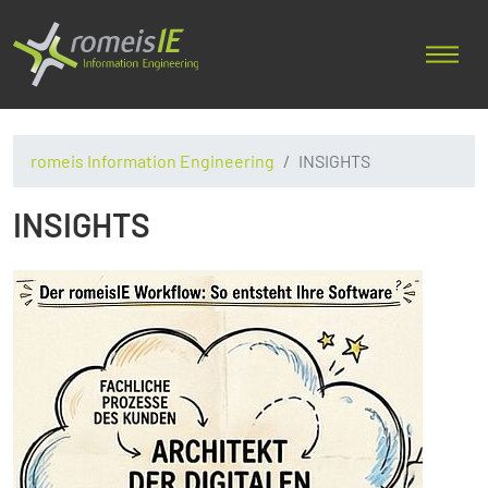
romeis Information Engineering
INSIGHTS
INSIGHTS