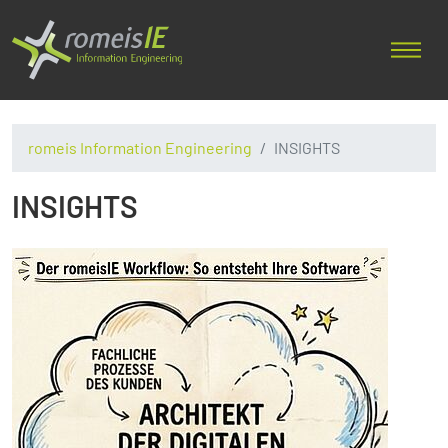
romeis Information Engineering
INSIGHTS
INSIGHTS