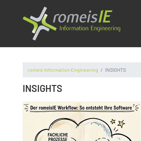
romeis Information Engineering
INSIGHTS
INSIGHTS